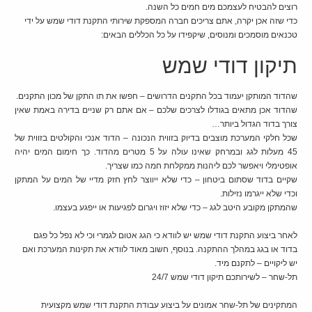
רוצים להבטיח לעצמכם מים חמים כל השנה.
כדי שזה אכן יקרה, אתם צריכים חברה המספקת שירותי התקנת דודי שמש על ידי
טכנאים מוסמכים ומנוסים, שיקפידו על כל הכללים הבאים:
תיקון דודי שמש
שהדוד המותקן יעמוד בכל התקנים הדרושים – חפשו את תו התקן של מכון התקנים.
שהדוד אכן מתאים בגודלו לצרכים שלכם – אם אתם רק שניים בדירה באמת שאין
צורך בדוד הגדול ביותר…
שכל חלקי המערכת מוצבים בדיוק בזווית הנכונה – הדוד אנכי והקולטים בזווית של
45 מעלות לגג ובמרחק שאינו עולה על 5 מטרים מהדוד. כך חימום המים יהיה
אופטימלי ויאפשר לכם ליהנות ממקלחת חמה כמו שצריך.
שקיים בדוד שסתום ביטחון – כדי שלא ייווצר לחץ חזק מדיי של המים על המתקן
וכדי שלא ייגרמו נזילות.
שהמתקן מקובע היטב לגג – כדי שלא יזוז ויגרום לפגיעות או ייפגע בעצמו.
לאחר ביצוע התקנת דודי שמש יש לוודא כי הגג אטום לגמרי וכי לא נפל כל פגם
בדוד או בגג במהלך ההתקנה. בנוסף, חשוב מאוד לוודא את תקינות המערכת ואם
יש ליקויים – לתקנם מיד.
תל-שחר – לשירותכם תיקון דודי שמש 24/7
המתקינים של תל-שחר אמונים על ביצוע עבודת התקנת דודי שמש מקצועית