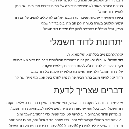
הצבת דוודים וקולטים על הגגות, כדי לשמר את הנוף.
בניינים גבוהים מאוד לא מאפשרים זרימה של המים לדירות מסוימות ושם ניתן
להציב דוד חשמלי
בעיות תשתית – יש גגות שמבחינת המבנה שלהם לא יכולים להציב עליהם דוד
שמש וקולטים בצורה בטוחה, לכן הם מחויבים בדוד חשמלי
מכאן, שכל הנכללים בחריגים לחוק אלו חייבים דוד חשמלי.
יתרונות לדוד חשמלי
יכולת לחמם מים בכל תנאי של מזג אויר.
דוד חשמלי אין קולטים- הקולטים במערכת הסולארית כולה הם רכיב מאוד רגיש
ויקר. תקלה בקולטים יכולה לעלות הרבה כסף לשם תיקונה.
עלות דוד חשמלי זולה יותר ממערכת סולארית שלמה של דוד שמש
הדוד יכול להיות מוצב בתוך הבית פחות נתון להרס בשל פגעי מזג אויר ושחיקה.
דברים שצריך לדעת
אז קיימים יתרונות להתקנת דוד חשמלי, חוץ ממקומות שאין בהם בררה אלא התקנת
דוד חשמלי, אבל בכל זאת יש נקודות שצריך לשים אליהן לב בהתקנת דוד חשמלי:
1.
מרחק הדוד מהברזים חייב להיות קטן ככל שניתן כדי לחסוך בחשמל ומים.
2
. עלות דוד חשמלי נקבעת לפי נפחו. ככל שנפח הדוד גדול יותר, מחירו גבוה יותר.
נפחי דוד חשמלי יכולים לנוע בין 50 ליטר ל 200 ליטר. בחירת הנפח של דוד חשמלי