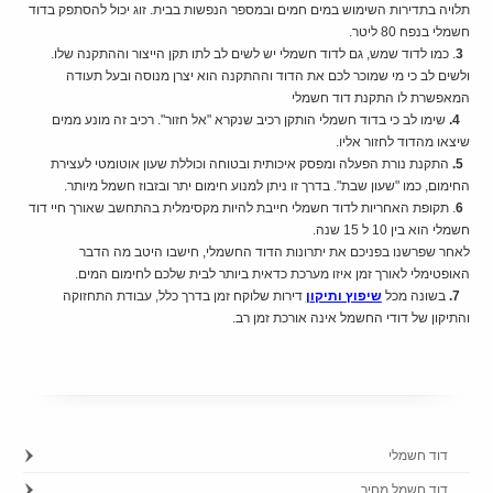
תלויה בתדירות השימוש במים חמים ובמספר הנפשות בבית. זוג יכול להסתפק בדוד
חשמלי בנפח 80 ליטר.
3
. כמו לדוד שמש, גם לדוד חשמלי יש לשים לב לתו תקן הייצור וההתקנה שלו.
ולשים לב כי מי שמוכר לכם את הדוד וההתקנה הוא יצרן מנוסה ובעל תעודה
המאפשרת לו התקנת דוד חשמלי
4.
שימו לב כי בדוד חשמלי הותקן רכיב שנקרא "אל חזור". רכיב זה מונע ממים
שיצאו מהדוד לחזור אליו.
5.
התקנת נורת הפעלה ומפסק איכותית ובטוחה וכוללת שעון אוטומטי לעצירת
החימום, כמו "שעון שבת". בדרך זו ניתן למנוע חימום יתר ובזבוז חשמל מיותר.
6
. תקופת האחריות לדוד חשמלי חייבת להיות מקסימלית בהתחשב שאורך חיי דוד
חשמלי הוא בין 10 ל 15 שנה.
לאחר שפרשנו בפניכם את יתרונות הדוד החשמלי, חישבו היטב מה הדבר
האופטימלי לאורך זמן איזו מערכת כדאית ביותר לבית שלכם לחימום המים.
7.
בשונה מכל
שיפוץ ותיק
ו
ן
דירות שלוקח זמן בדרך כלל, עבודת התחזוקה
והתיקון של דודי החשמל אינה אורכת זמן רב.
דוד חשמלי
דוד חשמל מחיר