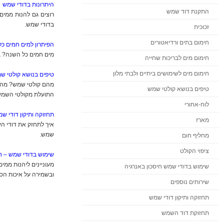
היתרונות בדודי שמש
התקנת דוד שמש
רוצים גם להנות ממים
בדודי שמש.
זכוכית
חימום בתים ורדיאטורים
הפיתרון למים חמים כ
מים חמים כל השנה? ב
חימום מים לבריכות שחייה
חימום מים לשימושים ביתיים ולבתי מלון
טיפים בנושא קולטי ש
מהם קולטי שמש? מהם 
טיפים בנושא קולטי שמש
התועלת מקולטי השמש
לוח-אחורי
תחזוקה ותיקון דודי ש
מארז
איך לתחזק את דודי ה
שמש.
מחליף חום
ציפוי הקולט
שימוש בדודי שמש – חי
מעוניינים ליהנות ממ
שימוש בדודי שמש חיסכון באנרגיה
ובשמירה על איכות הסב
שירותים נוספים
תחזוקה ותיקון דודי שמש
תחזוקת דוד השמש